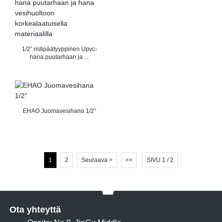
1/2” ristipäätyyppinen Upvc-
hana puutarhaan ja ...
EHAO Juomavesihana 1/2”
1
2
Seuraava >
>>
SIVU 1 / 2
Ota yhteyttä