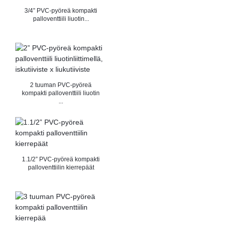
3/4” PVC-pyöreä kompakti
palloventtiili liuotin...
2 tuuman PVC-pyöreä
kompakti palloventtiili liuotin
...
1.1/2” PVC-pyöreä kompakti
palloventtiilin kierrepäät