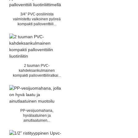
3/4” PVC-posliinista
valmistettu valkoinen pyöreä
kompakti palloventtiili...
2 tuuman PVC-
kahdeksankulmainen
kompakti palloventtiiliratkai...
PP-vesijuomahana,
hyvälaatuinen ja
ainutlaatuinen...