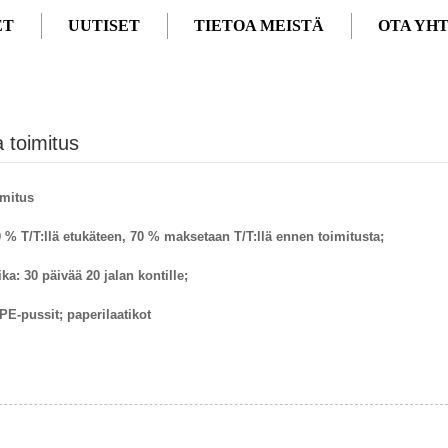
ET
UUTISET
TIETOA MEISTÄ
OTA YH
S
 toimitus
imitus
 % T/T:llä etukäteen, 70 % maksetaan T/T:llä ennen toimitusta;
ika: 30 päivää 20 jalan kontille;
PE-pussit; paperilaatikot