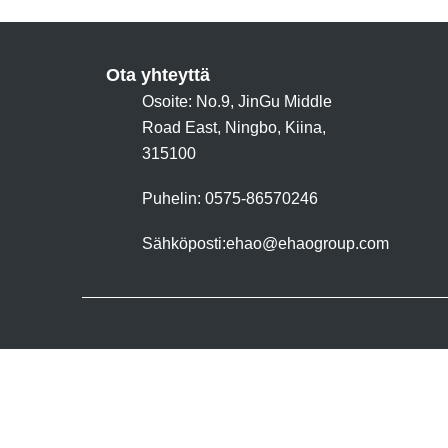
Ota yhteyttä
Osoite: No.9, JinGu Middle
Road East, Ningbo, Kiina,
315100
Puhelin: 0575-86570246
Sähköposti:
ehao@ehaogroup.com