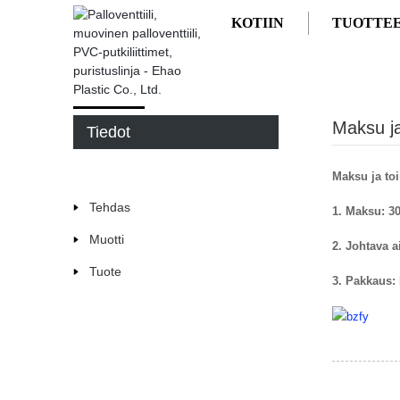
KOTIIN
TUOTTE
KOTIIN
TIETOA MEISTÄ
MAKSU JA TOIMITU
Maksu ja
Tiedot
Maksu ja to
Tehdas
1. Maksu: 30
Muotti
2. Johtava a
Tuote
3. Pakkaus: 