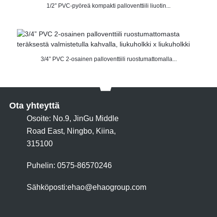
1/2” PVC-pyöreä kompakti palloventtiili liuotin...
3/4” PVC 2-osainen palloventtiili ruostumattomalla...
Ota yhteyttä
Osoite: No.9, JinGu Middle
Road East, Ningbo, Kiina,
315100
Puhelin: 0575-86570246
Sähköposti:
ehao@ehaogroup.com