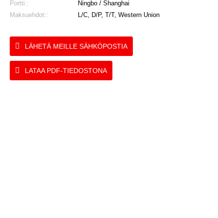
Portti::
Ningbo / Shanghai
Maksuehdot::
L/C, D/P, T/T, Western Union
LÄHETÄ MEILLE SÄHKÖPOSTIA
LATAA PDF-TIEDOSTONA