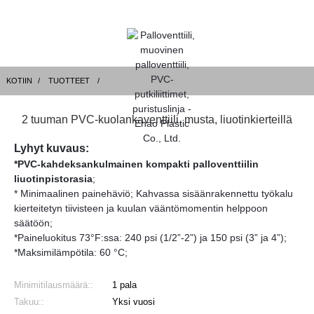
KOTIIN
TUOTTEET
2 tuuman PVC-kuolankaventtiili, musta, liuotinkierteillä
Lyhyt kuvaus:
*PVC-kahdeksankulmainen kompakti palloventtiilin
liuotinpistorasia
;
* Minimaalinen painehäviö; Kahvassa sisäänrakennettu työkalu
kierteitetyn tiivisteen ja kuulan vääntömomentin helppoon
säätöön;
*Paineluokitus 73°F:ssa: 240 psi (1/2”-2”) ja 150 psi (3” ja 4”);
*Maksimilämpötila: 60 °C;
Minimitilausmäärä::
1 pala
Takuu::
Yksi vuosi